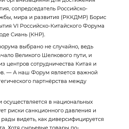
ми организациями для достижения
тия, сопредседатель Российско-
ужбы, мира и развития (РККДМР) Борис
рытия VI Российско-Китайского Форума
де Сиань (КНР).
орума выбрано не случайно, ведь
чало Великого Шелкового пути, и
из центров сотрудничества Китая и
ов. — А наш Форум является важной
тегического партнёрства между
и осуществляется в национальных
ет риски санкционного давления и
 рады видеть, как диверсифицируется
та. Хотя сырьевые товары по-