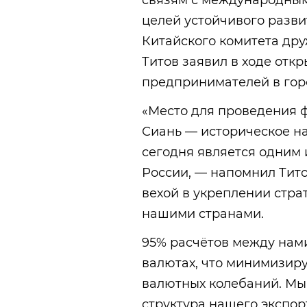
связям с международны
целей устойчивого разви
Китайского комитета др
Титов заявил в ходе отк
предпринимателей в горо
«Место для проведения ф
Сиань — историческое на
сегодня является одним 
России, — напомнил Тит
вехой в укреплении стра
нашими странами.
95% расчётов между нам
валютах, что минимизиру
валютных колебаний. Мы
структура нашего экспор