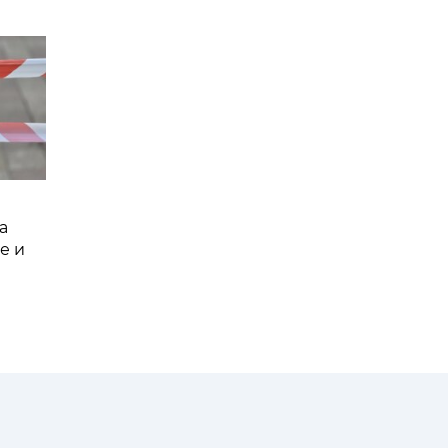
а
е и