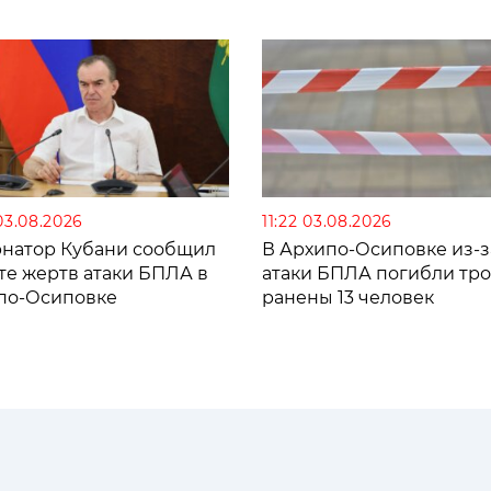
03.08.2026
11:22 03.08.2026
рнатор Кубани сообщил
В Архипо-Осиповке из-з
те жертв атаки БПЛА в
атаки БПЛА погибли тро
по-Осиповке
ранены 13 человек