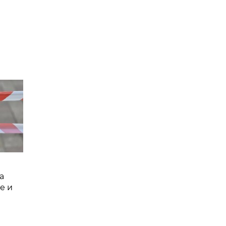
а
е и