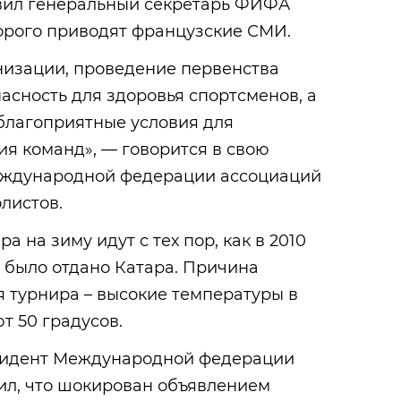
явил генеральный секретарь ФИФА
торого приводят французские СМИ.
изации, проведение первенства
асность для здоровья спортсменов, а
благоприятные условия для
я команд», — говорится в свою
еждународной федерации ассоциаций
листов.
а на зиму идут с тех пор, как в 2010
 было отдано Катара. Причина
 турнира – высокие температуры в
т 50 градусов.
зидент Международной федерации
ил, что шокирован объявлением