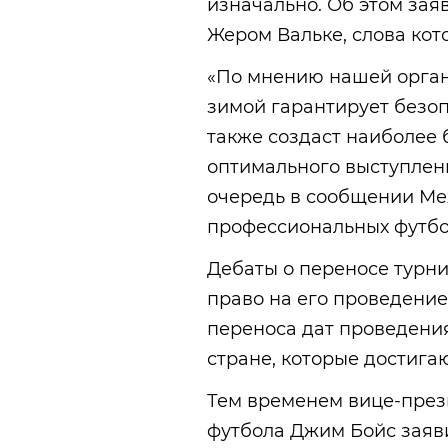
изначально. Об этом за
Жером Вальке, слова ко
«По мнению нашей орган
зимой гарантирует безоп
также создаст наиболее 
оптимального выступлени
очередь в сообщении М
профессиональных футбо
Дебаты о переносе турнир
право на его проведение
переноса дат проведения
стране, которые достигаю
Тем временем вице-пре
футбола Джим Бойс заяв