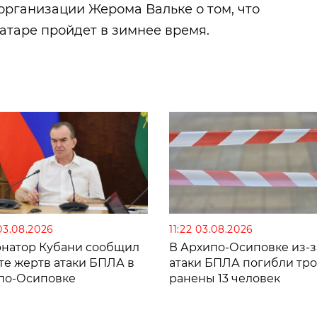
организации Жерома Вальке о том, что
атаре пройдет в зимнее время.
03.08.2026
11:22 03.08.2026
рнатор Кубани сообщил
В Архипо-Осиповке из-з
те жертв атаки БПЛА в
атаки БПЛА погибли тро
по-Осиповке
ранены 13 человек