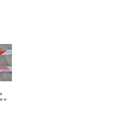
а
е и