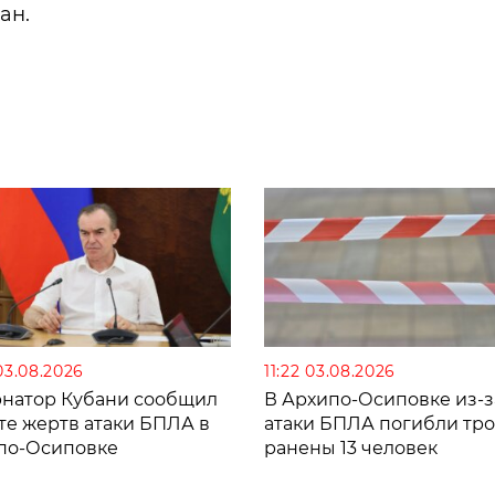
ан.
03.08.2026
11:22 03.08.2026
рнатор Кубани сообщил
В Архипо-Осиповке из-з
те жертв атаки БПЛА в
атаки БПЛА погибли тро
по-Осиповке
ранены 13 человек