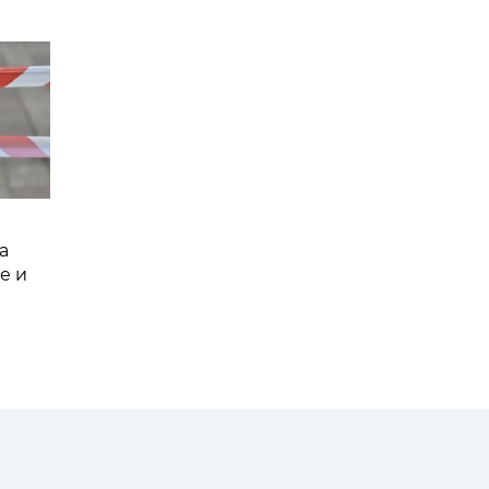
а
е и