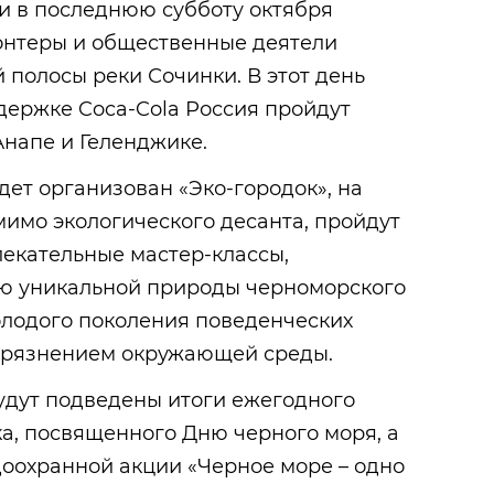
и в последнюю субботу октября
лонтеры и общественные деятели
 полосы реки Сочинки. В этот день
держке Coca-Cola Россия пройдут
Анапе и Геленджике.
ет организован «Эко-городок», на
мимо экологического десанта, пройдут
лекательные мастер-классы,
ю уникальной природы черноморского
олодого поколения поведенческих
агрязнением окружающей среды.
удут подведены итоги ежегодного
а, посвященного Дню черного моря, а
доохранной акции «Черное море – одно