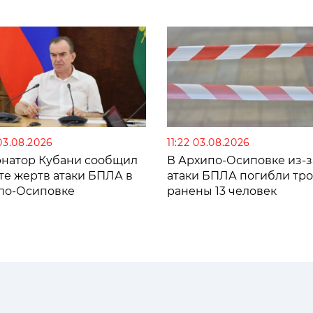
03.08.2026
11:22 03.08.2026
рнатор Кубани сообщил
В Архипо-Осиповке из-з
те жертв атаки БПЛА в
атаки БПЛА погибли тро
по-Осиповке
ранены 13 человек