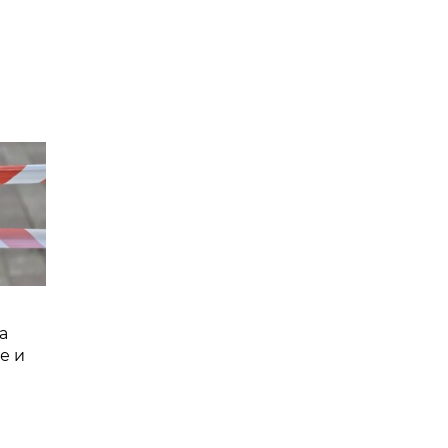
а
е и