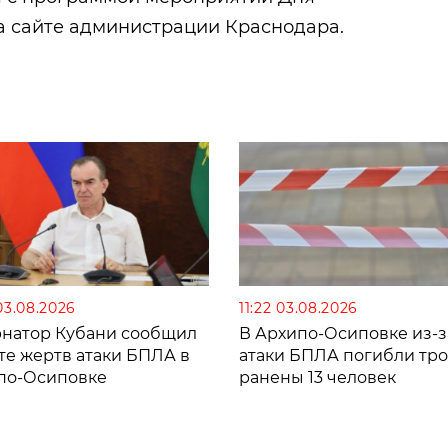
а сайте администрации Краснодара.
03.08.2026
11:22 03.08.2026
рнатор Кубани сообщил
В Архипо-Осиповке из-з
те жертв атаки БПЛА в
атаки БПЛА погибли тро
по-Осиповке
ранены 13 человек