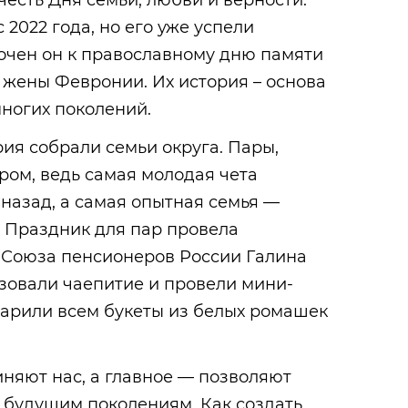
честь Дня семьи, любви и верности.
2022 года, но его уже успели
очен он к православному дню памяти
о жены Февронии. Их история – основа
ногих поколений.
ия собрали семьи округа. Пары,
ром, ведь самая молодая чета
 назад, а самая опытная семья —
. Праздник для пар провела
 Союза пенсионеров России Галина
изовали чаепитие и провели мини-
дарили всем букеты из белых ромашек
няют нас, а главное — позволяют
 будущим поколениям. Как создать