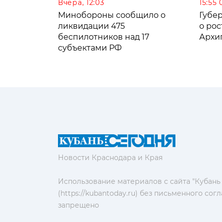
Вчера, 12:03
15:55 
Минобороны сообщило о
Губе
ликвидации 475
о рос
беспилотников над 17
Архи
субъектами РФ
Новости Краснодара и Края
Использование материалов с сайта "Кубань
(https://kubantoday.ru) без письменного со
запрещено