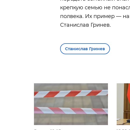
крепкую семью не понасл
полвека. Их пример — н
Станислав Гринев.
Станислав Гринев