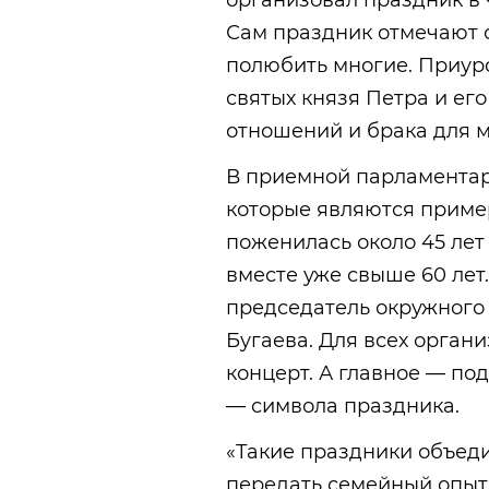
организовал праздник в 
Сам праздник отмечают с 
полюбить многие. Приур
святых князя Петра и ег
отношений и брака для м
В приемной парламентар
которые являются приме
поженилась около 45 лет
вместе уже свыше 60 лет
председатель окружного
Бугаева. Для всех орган
концерт. А главное — по
— символа праздника.
«Такие праздники объеди
передать семейный опыт