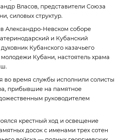
сандр Власов, представители Союза
и, силовых структур.
в Александро-Невском соборе
катеринодарский и Кубанский
 духовник Кубанского казачьего
 молодежи Кубани, настоятель храма
аш.
 во время службы исполнили солисты
ра, прибывшие на памятное
удожественным руководителем
тоялся крестный ход и освещение
амятных досок с именами трех сотен
чьего войска — полных георгиевских