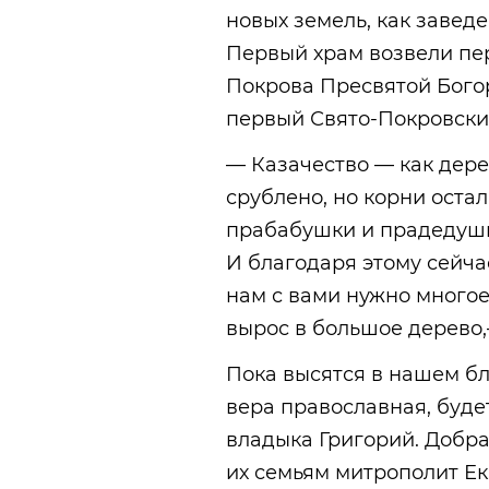
новых земель, как заведе
Первый храм возвели пер
Покрова Пресвятой Богор
первый Свято-Покровски
— Казачество — как дере
срублено, но корни оста
прабабушки и прадедушк
И благодаря этому сейчас
нам с вами нужно многое 
вырос в большое дерево,
Пока высятся в нашем бл
вера православная, будет
владыка Григорий. Добр
их семьям митрополит Е