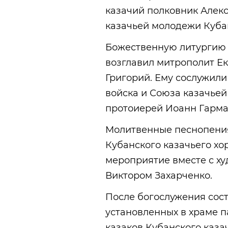
казачий полковник Алек
казачьей молодежи Кубан
Божественную литургию 
возглавил митрополит Е
Григорий. Ему сослужили
войска и Союза казачьей
протоиерей Иоанн Гарм
Молитвенные песнопения
Кубанского казачьего хо
мероприятие вместе с х
Виктором Захарченко.
После богослужения сос
установленных в храме п
казаков Кубанского каза