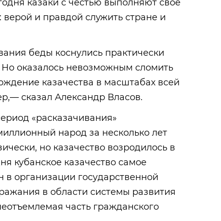
годня казаки с честью выполняют свое
 верой и правдой служить стране и
вания беды коснулись практически
. Но оказалось невозможным сломить
рождение казачества в масштабах всей
р,— сказал Александр Власов.
период «расказачивания»
иллионный народ за несколько лет
ически, но казачество возродилось в
ня кубанское казачество самое
н в организации государственной
ражания в области системы развития
неотъемлемая часть гражданского