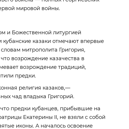
ервой мировой войны.
м и Божественной литургией
 кубанские казаки отмечают впервые
по словам митрополита Григория,
 что возрождение казачества в
мевает возрождение традиций,
тили предки.
конная религия казаков,—
вных чад владыка Григорий.
 что предки кубанцев, прибывшие на
атрицы Екатерины II, не взяли с собой
святые иконы. А началось освоение