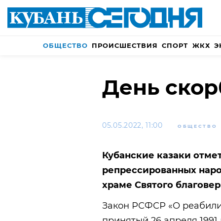
ОБЩЕСТВО
ПРОИСШЕСТВИЯ
СПОРТ
ЖКХ
Э
День скор
05.05.2022, 11:00
ОБЩЕСТВО
Кубанские казаки отме
репрессированных нар
храме Святого благовер
Закон РСФСР «О реабили
принятый 26 апреля 1991 