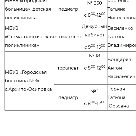
МБУЗ «Городская
Хостенко
№ 250
больница» детская
педиатр
Татьяна
00
00
с 8
-12
поликлиника
Николаевн
Дежурный
МБУЗ
Василенко
кабинет
«Стоматологическая
стоматолог
Татьяна
поликлиника»
Владимиро
00
00
с 9
-15
№ 18
Бондарев
00
00
терапевт
с 8
-12
Антон
МБУЗ «Городская
Васильевич
больница №3»
Черная
с,Архипо-Осиповка
№ 1
педиатр
Татьяна
00
00
с 8
-12
Юрьевна