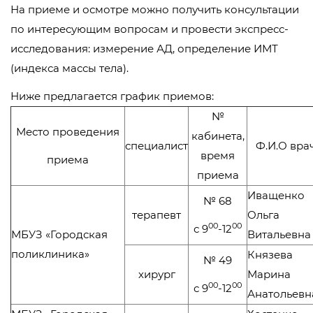
На приеме и осмотре можно получить консультации
по интересующим вопросам и провести экспресс-
исследования: измерение АД, определение ИМТ
(индекса массы тела).
Ниже предлагается график приемов:
№
Место проведения
кабинета,
специалист
Ф.И.О вра
время
приема
приема
Иващенко
№ 68
терапевт
Ольга
00
00
с 9
-12
МБУЗ «Городская
Витальевна
поликлиника»
Князева
№ 49
хирург
Марина
00
00
с 9
-12
Анатольевн