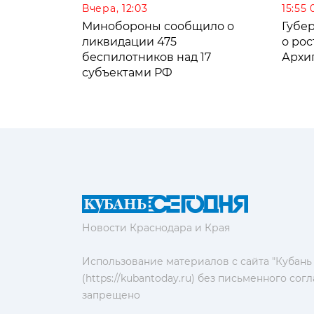
Вчера, 12:03
15:55 
Минобороны сообщило о
Губе
ликвидации 475
о рос
беспилотников над 17
Архи
субъектами РФ
Новости Краснодара и Края
Использование материалов с сайта "Кубань
(https://kubantoday.ru) без письменного со
запрещено