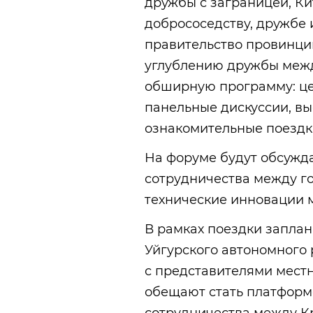
дружбы с заграницей, К
добрососедству, дружбе 
правительство провинци
углублению дружбы межд
обширную программу: це
панельные дискуссии, выс
ознакомительные поездк
На форуме будут обсужд
сотрудничества между г
технические инновации 
В рамках поездки запла
Уйгурского автономного р
с представителями местн
обещают стать платформ