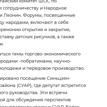
итайский комитет ШОС по
и сотрудничеству и Народное
и Ляонин. Форумы, посвященные
у народами, включают в себя
ремонии открытия и закрытия,
тавку детских рисунков, а также
и.
аться темы торгово-экономического
ородами -побратимами, научно-
молодежи и передовое производство.
нировано посещение Синьцзян-
айона (СУАР), где депутат встретится
ого руководства. Эти встречи
ой для обсуждения перспектив