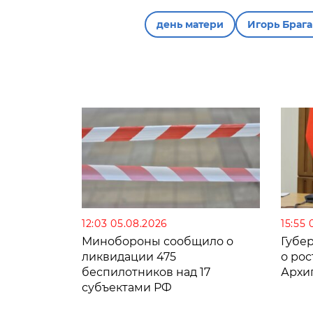
день матери
Игорь Браг
12:03 05.08.2026
15:55 
Минобороны сообщило о
Губе
ликвидации 475
о рос
беспилотников над 17
Архи
субъектами РФ