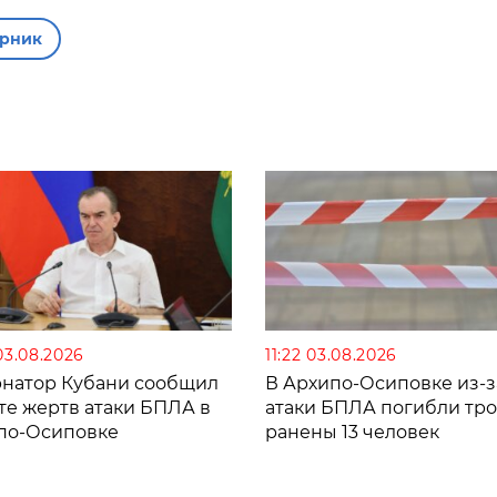
арник
03.08.2026
11:22 03.08.2026
рнатор Кубани сообщил
В Архипо-Осиповке из-з
те жертв атаки БПЛА в
атаки БПЛА погибли тро
по-Осиповке
ранены 13 человек