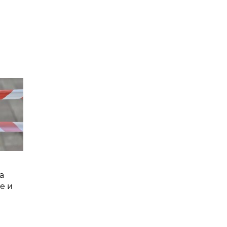
а
е и