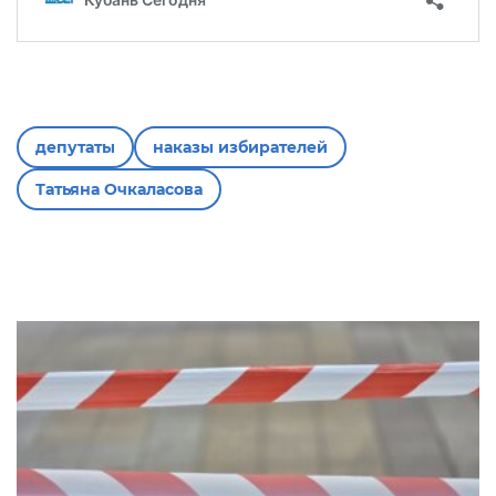
депутаты
наказы избирателей
Татьяна Очкаласова