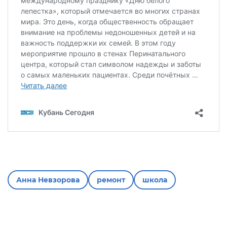
Анна Невзорова
ремонт
школа