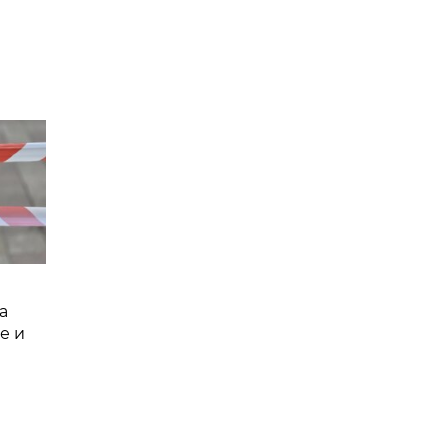
а
е и