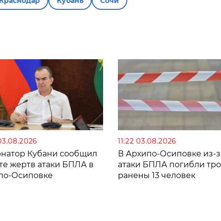
Краснодар
Кубань
Сочи
03.08.2026
11:22 03.08.2026
рнатор Кубани сообщил
В Архипо-Осиповке из-з
те жертв атаки БПЛА в
атаки БПЛА погибли тро
по-Осиповке
ранены 13 человек