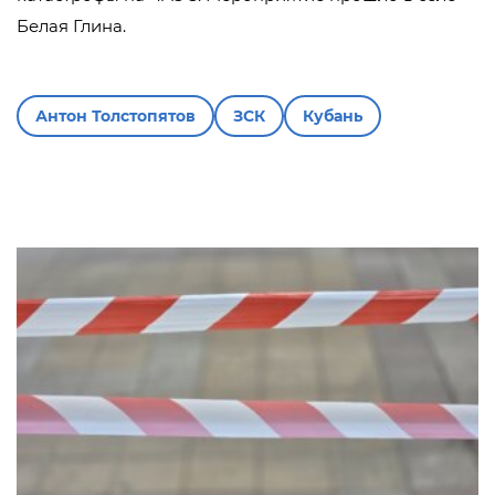
Белая Глина.
Антон Толстопятов
ЗСК
Кубань