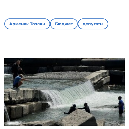
Арменак Тозлян
Бюджет
депутаты