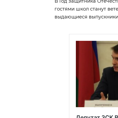
В Год защитника Отечес
гостями школ станут вет
выдающиеся выпускники