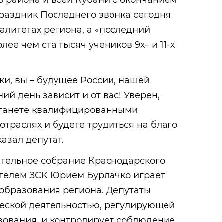
о района и всей Кубани с окончанием
праздник Последнего звонка сегодня
алитетах региона, а «последний
лее чем ста тысяч учеников 9х– и 11-х
и, вы – будущее России, нашей
ий день зависит и от вас! Уверен,
 станете квалифицированными
отраслях и будете трудиться на благо
азал депутат.
ательное собрание Краснодарского
ателем ЗСК Юрием Бурлачко играет
 образования региона. Депутаты
еской деятельностью, регулирующей
зования, и контролирует соблюдение