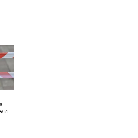
а
е и