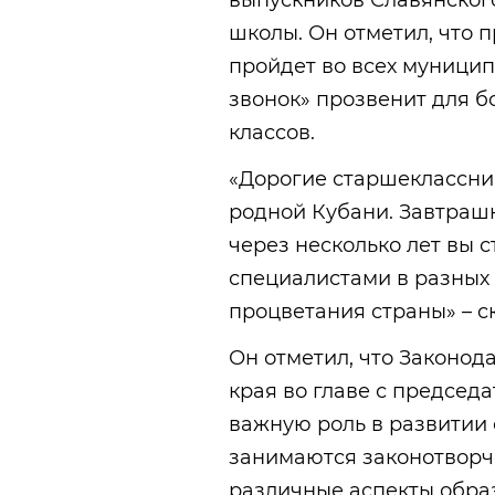
выпускников Славянског
школы. Он отметил, что 
пройдет во всех муницип
звонок» прозвенит для бо
классов.
«Дорогие старшеклассник
родной Кубани. Завтрашн
через несколько лет вы
специалистами в разных 
процветания страны» – ск
Он отметил, что Законод
края во главе с председ
важную роль в развитии
занимаются законотворч
различные аспекты обра