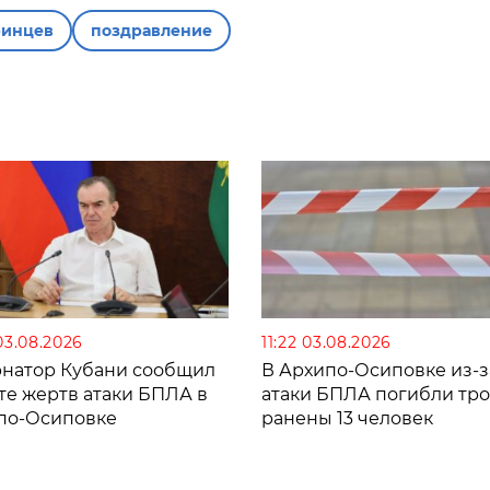
ринцев
поздравление
03.08.2026
11:22 03.08.2026
рнатор Кубани сообщил
В Архипо-Осиповке из-з
те жертв атаки БПЛА в
атаки БПЛА погибли тро
по-Осиповке
ранены 13 человек