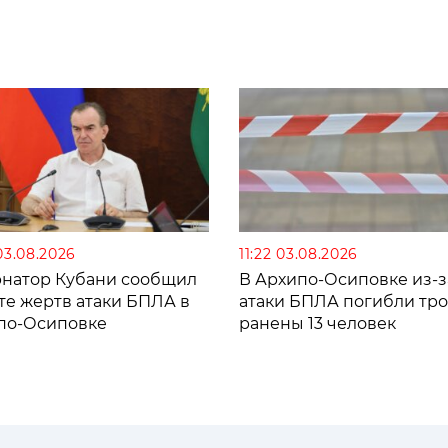
03.08.2026
11:22 03.08.2026
рнатор Кубани сообщил
В Архипо-Осиповке из-з
те жертв атаки БПЛА в
атаки БПЛА погибли тро
по-Осиповке
ранены 13 человек