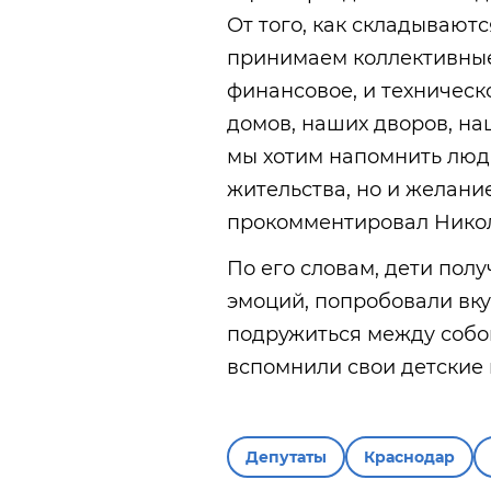
От того, как складывают
принимаем коллективные
финансовое, и техническ
домов, наших дворов, на
мы хотим напомнить людя
жительства, но и желание
прокомментировал Никол
По его словам, дети пол
эмоций, попробовали вку
подружиться между собой
вспомнили свои детские 
Депутаты
Краснодар