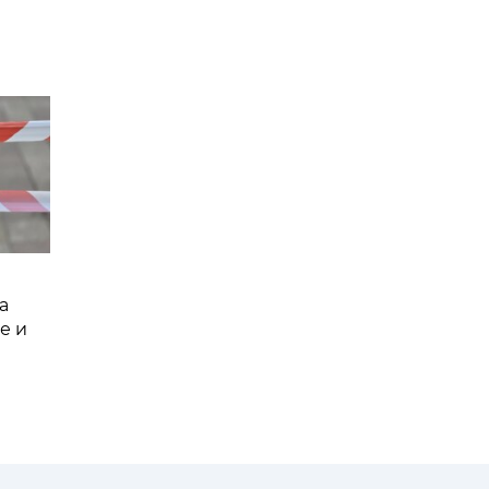
а
е и