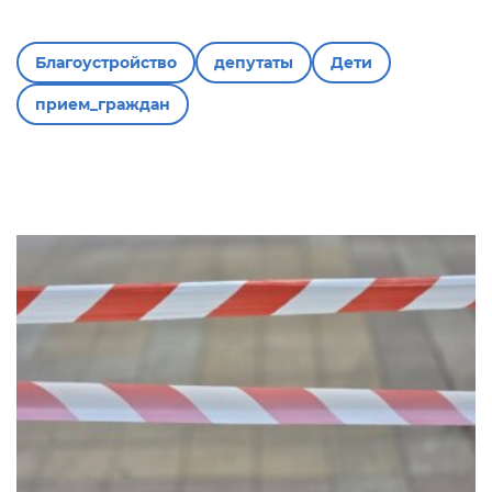
Благоустройство
депутаты
Дети
прием_граждан