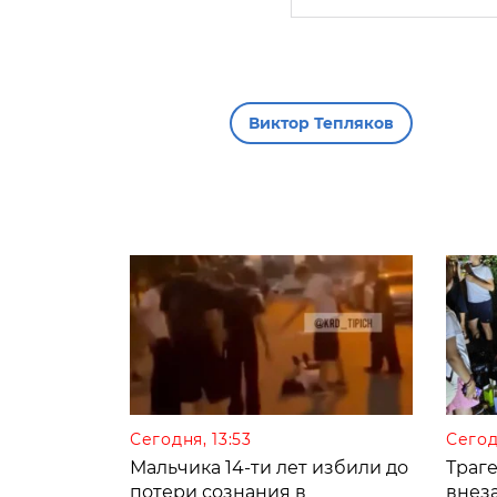
Виктор Тепляков
Сегодня, 13:53
Сегод
Мальчика 14-ти лет избили до
Траге
потери сознания в
внез