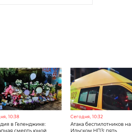
ня, 10:38
Сегодня, 10:32
дия в Геленджике:
Атака беспилотников на
апная смерть юной
Ильском НПЗ: пять