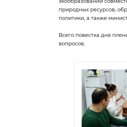
экообразовании совмест
природных ресурсов, об
политики, а также минис
​Всего повестка дня пле
вопросов.