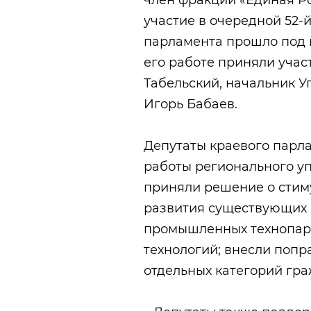
член фракции «Единая Р
участие в очередной 52-
парламента прошло под 
его работе приняли учас
Табельский, начальник 
Игорь Бабаев.
​Депутаты краевого парл
работы регионального уп
приняли решение о стим
развития существующих 
промышленных технопарк
технологий; внесли попр
отдельных категорий гра