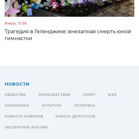
Вчера, 10:38
Трагедия в Геленджике: внезапная смерть юной
гимнастки
НОВОСТИ
ОБЩЕСТВО
ПРОИСШЕСТВИЯ
СПОРТ
ЖКХ
ЭКОНОМИКА
КУЛЬТУРА
ПОЛИТИКА
НОВОСТИ РАЙОНОВ
РАБОТА ДЕПУТАТОВ
ЭКСПЕРТНОЕ МНЕНИЕ