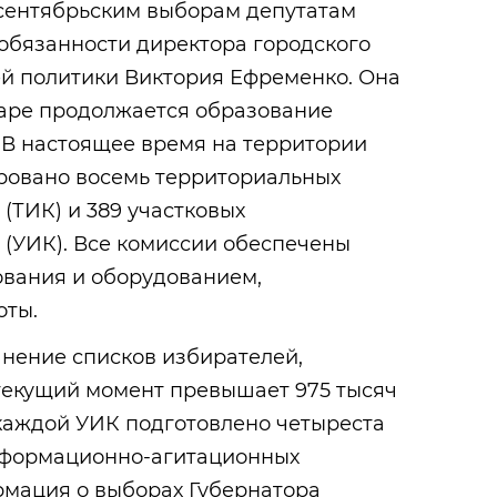
 сентябрьским выборам депутатам
бязанности директора городского
й политики Виктория Ефременко. Она
даре продолжается образование
 В настоящее время на территории
ровано восемь территориальных
(ТИК) и 389 участковых
 (УИК). Все комиссии обеспечены
вания и оборудованием,
оты.
чнение списков избирателей,
 текущий момент превышает 975 тысяч
 каждой УИК подготовлено четыреста
нформационно-агитационных
рмация о выборах Губернатора