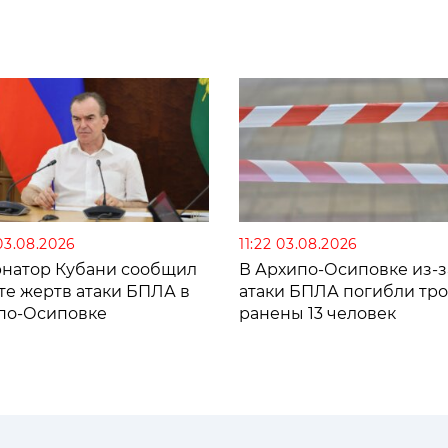
03.08.2026
11:22 03.08.2026
рнатор Кубани сообщил
В Архипо-Осиповке из-з
те жертв атаки БПЛА в
атаки БПЛА погибли тро
по-Осиповке
ранены 13 человек