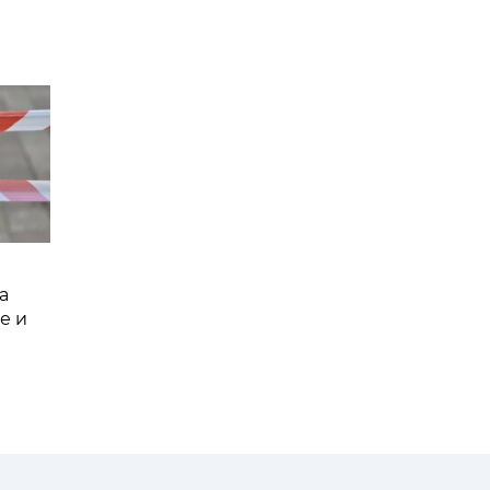
а
е и