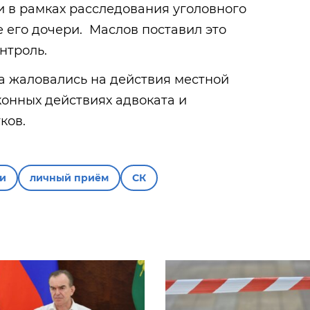
и в рамках расследования уголовного
е его дочери. Маслов поставил это
нтроль.
а жаловались на действия местной
конных действиях адвоката и
ков.
и
личный приём
СК