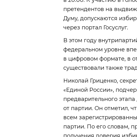
в 20:00. К участию в го
претендентов на выдвиж
Думу, допускаются изби
через портал Госуслуг.
В этом году внутрипарт
федеральном уровне впе
в цифровом формате, в от
существовали также тра
Николай Гриценко, секре
«Единой России», подчер
предварительного этапа
от партии. Он отметил, 
всем зарегистрированным
партии. По его словам, 
получения доверия изби