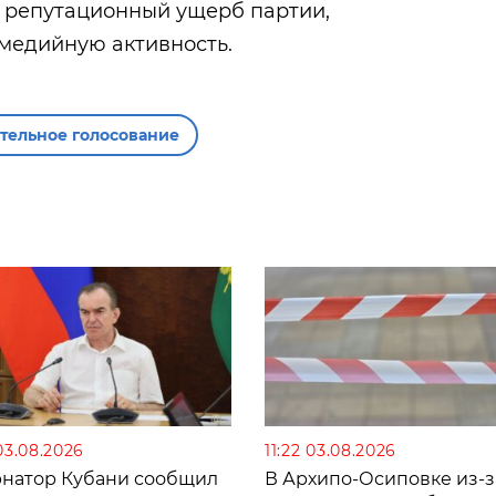
и репутационный ущерб партии,
медийную активность.
тельное голосование
03.08.2026
11:22 03.08.2026
рнатор Кубани сообщил
В Архипо-Осиповке из-з