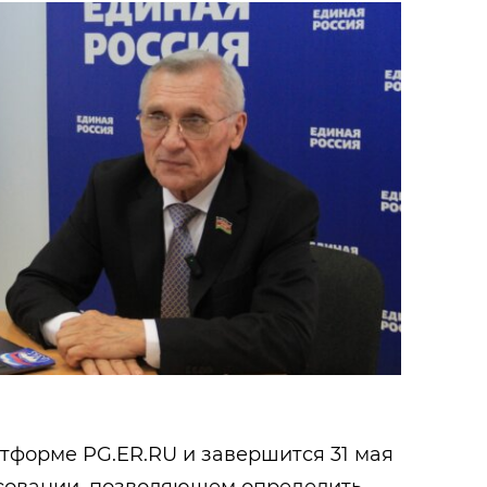
тформе PG.ER.RU и завершится 31 мая