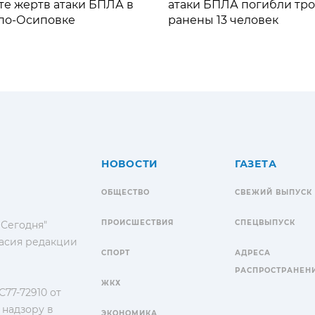
те жертв атаки БПЛА в
атаки БПЛА погибли тро
по-Осиповке
ранены 13 человек
НОВОСТИ
ГАЗЕТА
ОБЩЕСТВО
СВЕЖИЙ ВЫПУСК
ПРОИСШЕСТВИЯ
СПЕЦВЫПУСК
 Сегодня"
гласия редакции
СПОРТ
АДРЕСА
РАСПРОСТРАНЕН
ЖКХ
77-72910 от
 надзору в
ЭКОНОМИКА