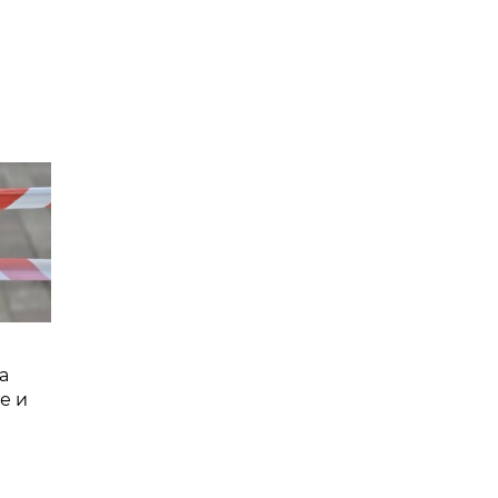
а
е и