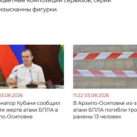
оцветные композиции сервизов, серии
 изысканны фигурки.
03.08.2026
11:22 03.08.2026
рнатор Кубани сообщил
В Архипо-Осиповке из-з
те жертв атаки БПЛА в
атаки БПЛА погибли тро
по-Осиповке
ранены 13 человек