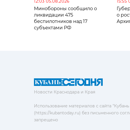
12:03 05.08.2026
15:55 
Минобороны сообщило о
Губе
ликвидации 475
о рос
беспилотников над 17
Архи
субъектами РФ
Новости Краснодара и Края
Использование материалов с сайта "Кубань
(https://kubantoday.ru) без письменного со
запрещено