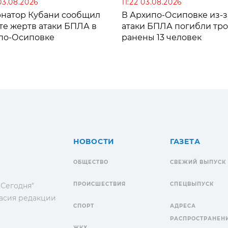
03.08.2026
11:22 03.08.2026
рнатор Кубани сообщил
В Архипо-Осиповке из-з
те жертв атаки БПЛА в
атаки БПЛА погибли тро
по-Осиповке
ранены 13 человек
НОВОСТИ
ГАЗЕТА
ОБЩЕСТВО
СВЕЖИЙ ВЫПУСК
ПРОИСШЕСТВИЯ
СПЕЦВЫПУСК
 Сегодня"
гласия редакции
СПОРТ
АДРЕСА
РАСПРОСТРАНЕН
ЖКХ