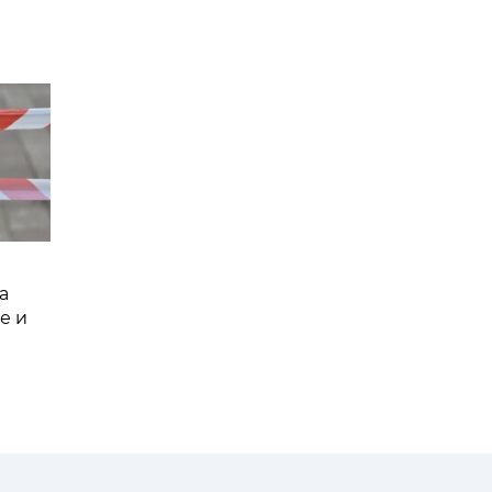
а
е и