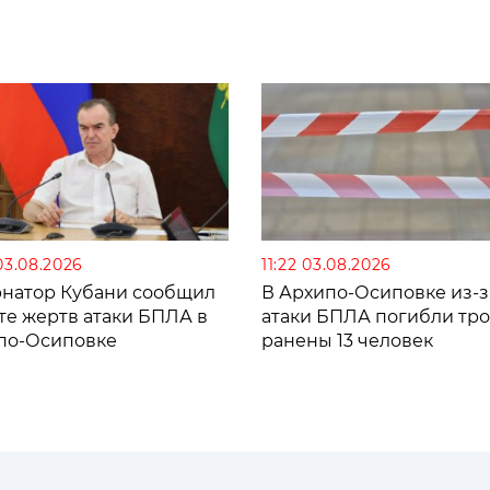
03.08.2026
11:22 03.08.2026
рнатор Кубани сообщил
В Архипо-Осиповке из-з
те жертв атаки БПЛА в
атаки БПЛА погибли тро
по-Осиповке
ранены 13 человек