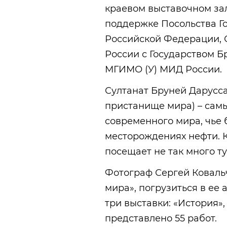
краевом выставочном зал
поддержке Посольства Г
Российской Федерации, 
России с Государством 
МГИМО (У) МИД России.
Султанат Бруней Дарусса
пристанище мира) – самы
современного мира, чье 
месторождениях нефти. К
посещает не так много ту
Фотограф Сергей Ковальч
мира», погрузиться в ее 
три выставки: «История»,
представлено 55 работ.