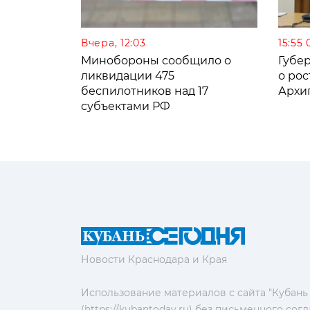
Вчера, 12:03
15:55 
Минобороны сообщило о
Губе
ликвидации 475
о рос
беспилотников над 17
Архи
субъектами РФ
Новости Краснодара и Края
Использование материалов с сайта "Кубань
(https://kubantoday.ru) без письменного со