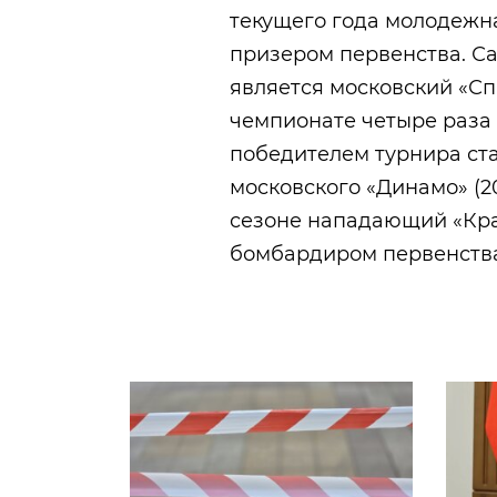
текущего года молодежна
призером первенства. С
является московский «С
чемпионате четыре раза (2
победителем турнира ст
московского «Динамо» (20
сезоне нападающий «Кра
бомбардиром первенства,