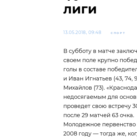
лиги
13.05.2018, 09:48
СПОРТ
В субботу в матче заключ
своем поле крупно победи
голы в составе победите
и Иван Игнатьев (43, 74, 
Михайлов (73). «Краснода
недосягаемым для основ
проведет свою встречу 3
после 29 матчей 63 очка.
Молодежное первенство 
2008 году — тогда же, ко