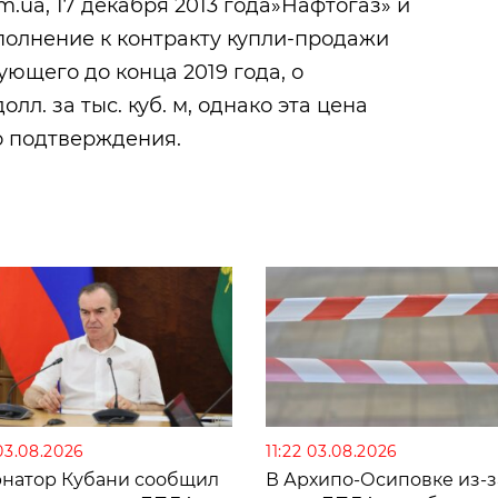
.ua, 17 декабря 2013 года»Нафтогаз» и
полнение к контракту купли-продажи
вующего до конца 2019 года, о
лл. за тыс. куб. м, однако эта цена
о подтверждения.
03.08.2026
11:22 03.08.2026
рнатор Кубани сообщил
В Архипо-Осиповке из-з