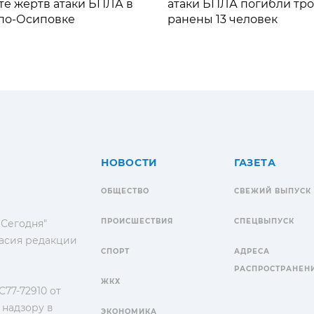
те жертв атаки БПЛА в
атаки БПЛА погибли тро
по-Осиповке
ранены 13 человек
НОВОСТИ
ГАЗЕТА
ОБЩЕСТВО
СВЕЖИЙ ВЫПУСК
ПРОИСШЕСТВИЯ
СПЕЦВЫПУСК
 Сегодня"
гласия редакции
СПОРТ
АДРЕСА
РАСПРОСТРАНЕН
ЖКХ
77-72910 от
 надзору в
ЭКОНОМИКА