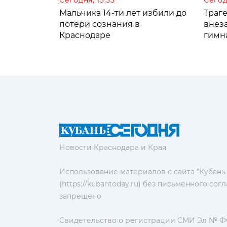
Мальчика 14-ти лет избили до
Траге
потери сознания в
внез
Краснодаре
гимн
Новости Краснодара и Края
Использование материалов с сайта "Кубань
(https://kubantoday.ru) без письменного со
запрещено
Свидетельство о регистрации СМИ Эл № ФС