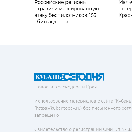
Российские регионы
Мальч
отразили массированную
поте
атаку беспилотников: 153
Крас
сбитых дрона
Новости Краснодара и Края
Использование материалов с сайта "Кубань
(https://kubantoday.ru) без письменного со
запрещено
Свидетельство о регистрации СМИ Эл № ФС