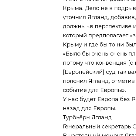
Крыма. Дело не в подры
уточнил Ягланд, добавив
должны «в перспективе и
который предполагает «з
Крыму и где бы то ни был
«Было бы очень-очень пло
потому что конвенция [о 
[Европейский] суд так в
пояснил Ягланд, отметив 
событие для Европы».
У нас будет Европа без 
назад для Европы.
Турбьёрн Ягланд
Генеральный секретарь 
В настоящий момент Яглан