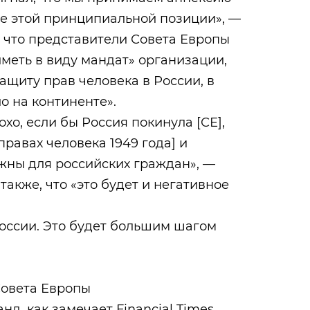
ве этой принципиальной позиции», —
, что представители Совета Европы
меть в виду мандат» организации,
ащиту прав человека в России, в
о на континенте».
хо, если бы Россия покинула [СЕ],
правах человека 1949 года] и
ажны для российских граждан», —
также, что «это будет и негативное
России. Это будет большим шагом
Совета Европы
д, как замечает Financial Times,