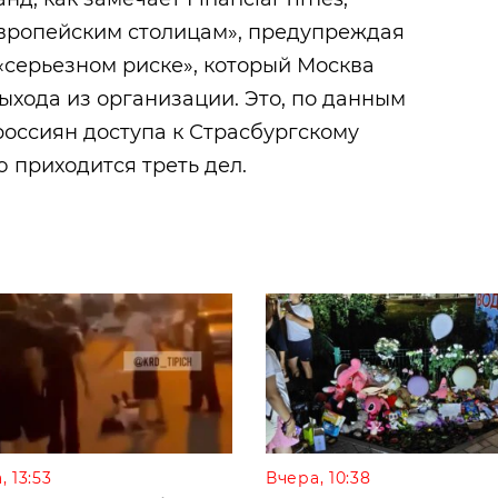
европейским столицам», предупреждая
«серьезном риске», который Москва
выхода из организации. Это, по данным
россиян доступа к Страсбургскому
 приходится треть дел. ​
, 13:53
Вчера, 10:38