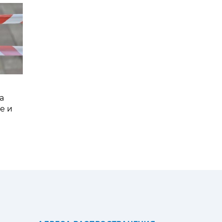
а
е и