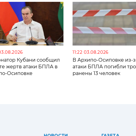
03.08.2026
11:22 03.08.2026
рнатор Кубани сообщил
В Архипо-Осиповке из-з
те жертв атаки БПЛА в
атаки БПЛА погибли тро
по-Осиповке
ранены 13 человек
НОВОСТИ
ГАЗЕТА