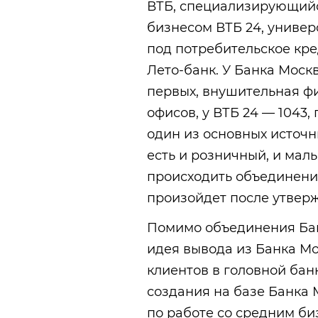
ВТБ, специализирующийс
бизнесом ВТБ 24, униве
под потребительское кр
Лето-банк. У Банка Моск
первых, внушительная фи
офисов, у ВТБ 24 — 1043
один из основных источни
есть и розничный, и малы
происходить объединение
произойдет после утверж
Помимо объединения Бан
идея вывода из Банка М
клиентов в головной бан
создания на базе Банка
по работе со средним б