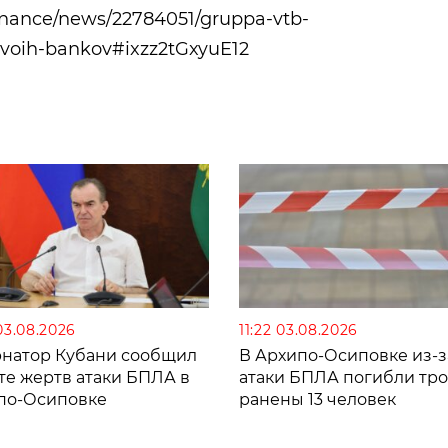
finance/news/22784051/gruppa-vtb-
-svoih-bankov#ixzz2tGxyuE12
03.08.2026
11:22 03.08.2026
рнатор Кубани сообщил
В Архипо-Осиповке из-з
те жертв атаки БПЛА в
атаки БПЛА погибли тро
по-Осиповке
ранены 13 человек