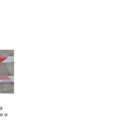
а
е и