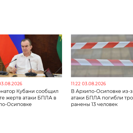
03.08.2026
11:22 03.08.2026
рнатор Кубани сообщил
В Архипо-Осиповке из-з
те жертв атаки БПЛА в
атаки БПЛА погибли тро
по-Осиповке
ранены 13 человек