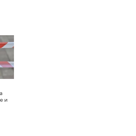
а
е и