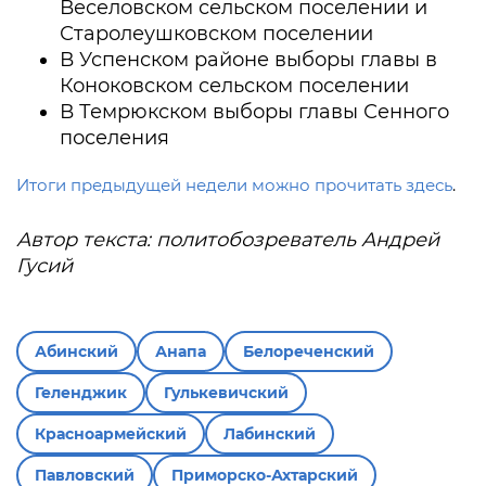
Веселовском сельском поселении и
Старолеушковском поселении
В Успенском районе выборы главы в
Коноковском сельском поселении
В Темрюкском выборы главы Сенного
поселения
Итоги предыдущей недели можно прочитать здесь
.
Автор текста: политобозреватель Андрей
Гусий
Абинский
Анапа
Белореченский
Геленджик
Гулькевичский
Красноармейский
Лабинский
Павловский
Приморско-Ахтарский