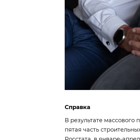
Справка
В результате массового 
пятая часть строительны
Росстата, в январе-апрел