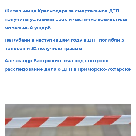
Жительница Краснодара за смертельное ДТП
получила условный срок и частично возместила
моральный ущерб
На Кубани в наступившем году в ДТП погибли 5
человек и 52 получили травмы
Александр Бастрыкин взял под контроль
расследование дела о ДТП в Приморско-Ахтарске