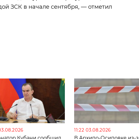
дой ЗСК в начале сентября, — отметил
03.08.2026
11:22 03.08.2026
рнатор Кубани сообщил
В Архипо-Осиповке из-з