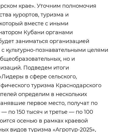
арском крае». Уточним полномочия
тва курортов, туризма и
 который вместе с иными
натором Кубани органами
будет заниматься организацией
й с культурно-познавательными целями
общеобразовательных, но и
изаций. Подведем итоги
«Лидеры в сфере сельского,
афического туризма Краснодарского
дителей определим в нескольких
занявшие первое место, получат по
 — по 150 тысяч и третье — по 100
оится осенью в рамках краевой
ых видов туризма «Агротур-2025»,