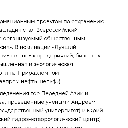
рмационным проектом по сохранению
аследия стал Всероссийский
к, организуемый общественным
сия». В номинации «Лучший
ромышленных предприятий, бизнеса»
ышленная и экологическая
фти на Приразломном
азпром нефть шельф»).
леденения гор Передней Азии и
за, проведенные учеными Андреем
осударственный университет) и Юрий
ский гидрометеорологический центр)
 достижение» стали лидерами.