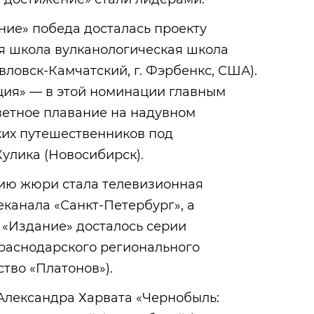
ие» победа досталась проекту
 школа вулканологическая школа
вловск-Камчатский, г. Фэрбенкс, США).
ция» — в этой номинации главным
ветное плавание на надувном
ких путешественников под
улика (Новосибирск).
ию жюри стала телевизионная
еканала «Санкт-Петербург», а
 «Издание» досталось серии
Краснодарского регионального
ство «Платонов»).
Александра Харвата «Чернобыль: