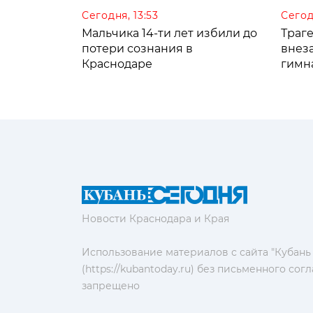
Сегодня, 13:53
Сегод
Мальчика 14-ти лет избили до
Траге
потери сознания в
внез
Краснодаре
гимн
Новости Краснодара и Края
Использование материалов с сайта "Кубань
(https://kubantoday.ru) без письменного со
запрещено