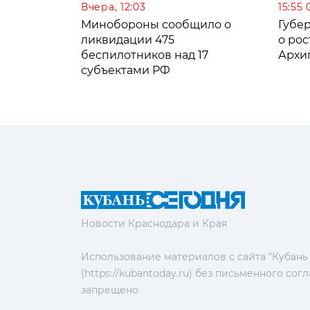
Вчера, 12:03
15:55 
Минобороны сообщило о
Губе
ликвидации 475
о рос
беспилотников над 17
Архи
субъектами РФ
Новости Краснодара и Края
Использование материалов с сайта "Кубань
(https://kubantoday.ru) без письменного со
запрещено