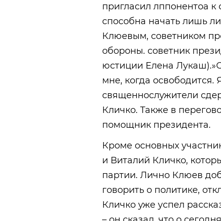
пригласил лппонентоа к 
способна начать лишь л
Клюевым, советником пре
обороны. советник през
юстиции Елена Лукаш).»О
мне, когда освободится. 
священнослужители сдер
Кличко. Также в перегов
помощник президента.
Кроме основных участни
и Виталий Кличко, кото
партии. Лично Клюев доб
говорить о политике, от
Кличко уже успел расска
– он сказал, что о сегод