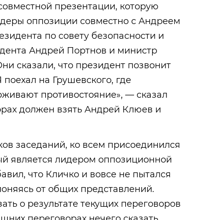
совместной презентации, которую
идеры оппозиции совместно с Андреем
зидента по совету безопасности и
идента Андрей Портнов и министр
ни сказали, что президент позвонит
Я поехал на Грушевского, где
живают противостояние», — сказал
орах должен взять Андрей Клюев и
ков заседаний, ко всем присоединился
рый является лидером оппозиционной
авил, что Кличко и вовсе не пытался
клоняясь от общих представлений.
зать о результате текущих переговоров
няшних переговорах нечего сказать