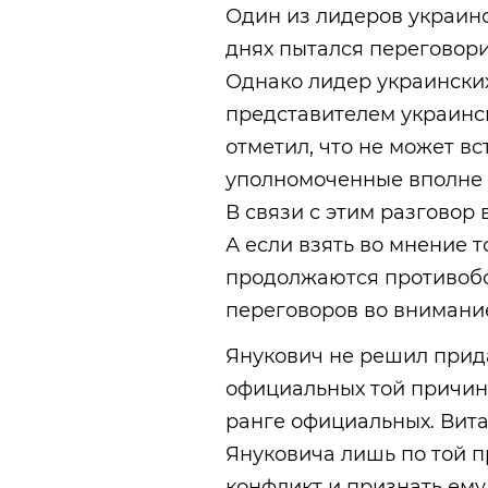
Один из лидеров украин
днях пытался переговори
Однако лидер украинских
представителем украинс
отметил, что не может вс
уполномоченные вполне 
В связи с этим разговор
А если взять во мнение т
продолжаются противобо
переговоров во внимани
Янукович не решил прида
официальных той причине
ранге официальных. Вита
Януковича лишь по той 
конфликт и признать ему