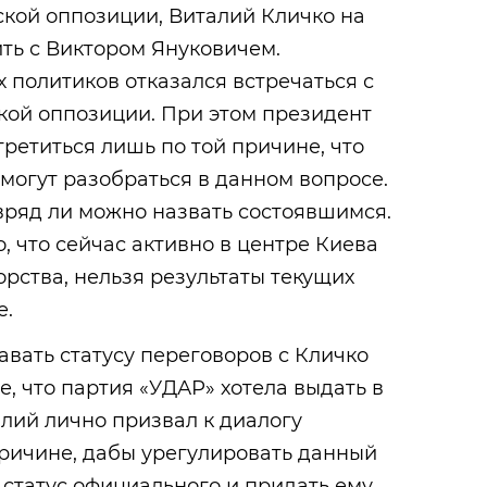
ской оппозиции, Виталий Кличко на
ть с Виктором Януковичем.
 политиков отказался встречаться с
кой оппозиции. При этом президент
третиться лишь по той причине, что
могут разобраться в данном вопросе.
 вряд ли можно назвать состоявшимся.
о, что сейчас активно в центре Киева
рства, нельзя результаты текущих
е.
вать статусу переговоров с Кличко
, что партия «УДАР» хотела выдать в
лий лично призвал к диалогу
причине, дабы урегулировать данный
 статус официального и придать ему