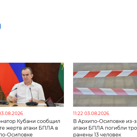
03.08.2026
11:22 03.08.2026
рнатор Кубани сообщил
В Архипо-Осиповке из-з
те жертв атаки БПЛА в
атаки БПЛА погибли тро
по-Осиповке
ранены 13 человек