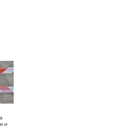
а
е и