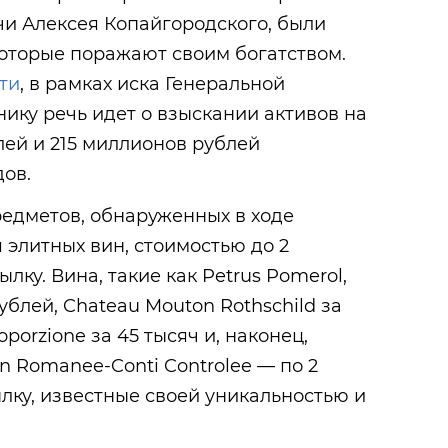
чи Алексея Копайгородского, были
оторые поражают своим богатством.
ти
, в рамках иска Генеральной
нику речь идет о взыскании активов на
лей и 215 миллионов рублей
ов.
редметов, обнаруженных в ходе
 элитных вин, стоимостью до 2
лку. Вина, такие как Petrus Pomerol,
ублей, Chateau Mouton Rothschild за
roporzione за 45 тысяч и, наконец,
n Romanee-Conti Controlee — по 2
лку, известные своей уникальностью и