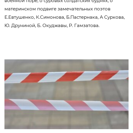
военной поре, о суровых солдатских буднях, о
материнском подвиге замечательных поэтов
Е.Евтушенко, К.Симонова, Б.Пастернака, А Суркова,
Ю. Друниной, Б. Окуджавы, Р. Гамзатова.