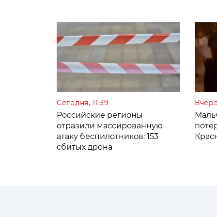
Сегодня, 11:39
Вчера
Российские регионы
Мальч
отразили массированную
поте
атаку беспилотников: 153
Крас
сбитых дрона