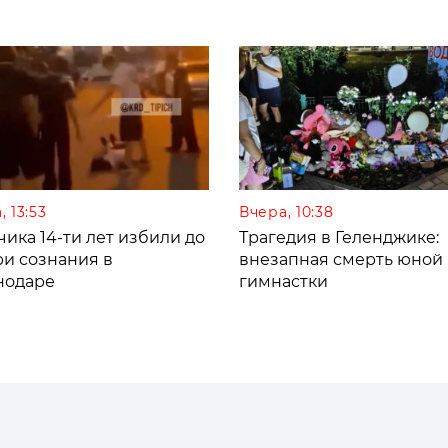
, 13:53
Вчера, 10:38
ика 14-ти лет избили до
Трагедия в Геленджике:
ри сознания в
внезапная смерть юной
нодаре
гимнастки