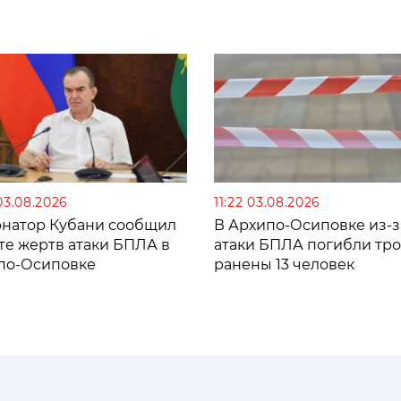
03.08.2026
11:22 03.08.2026
рнатор Кубани сообщил
В Архипо-Осиповке из-з
те жертв атаки БПЛА в
атаки БПЛА погибли тро
по-Осиповке
ранены 13 человек