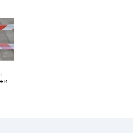
а
е и