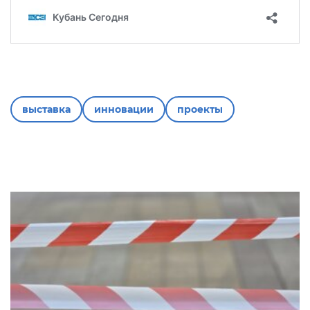
выставка
инновации
проекты