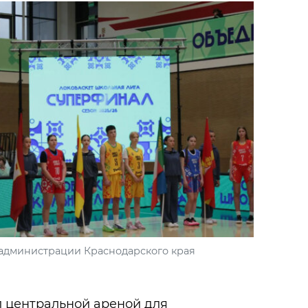
 администрации Краснодарского края
л центральной ареной для