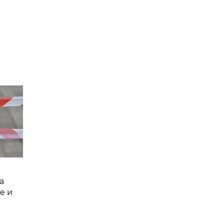
а
е и