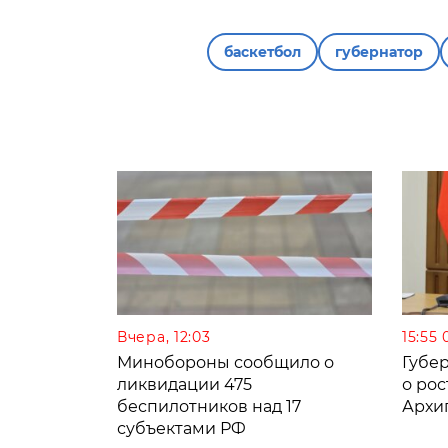
баскетбол
губернатор
Вчера, 12:03
15:55 
Минобороны сообщило о
Губе
ликвидации 475
о рос
беспилотников над 17
Архи
субъектами РФ