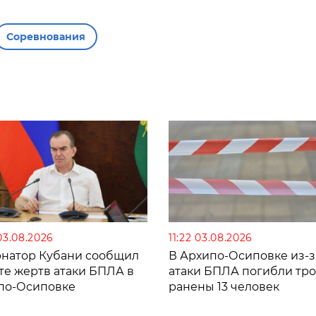
Соревнования
03.08.2026
11:22 03.08.2026
рнатор Кубани сообщил
В Архипо-Осиповке из-з
те жертв атаки БПЛА в
атаки БПЛА погибли тро
по-Осиповке
ранены 13 человек