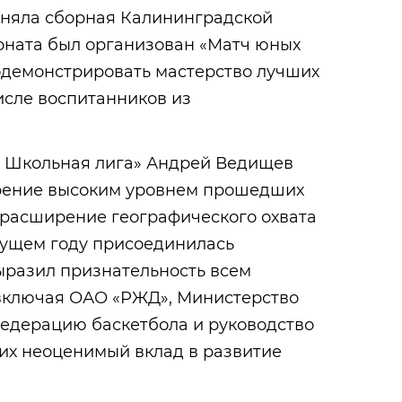
аняла сборная Калининградской
оната был организован «Матч юных
одемонстрировать мастерство лучших
числе воспитанников из
– Школьная лига» Андрей Ведищев
рение высоким уровнем прошедших
 расширение географического охвата
екущем году присоединилась
ыразил признательность всем
включая ОАО «РЖД», Министерство
федерацию баскетбола и руководство
 их неоценимый вклад в развитие