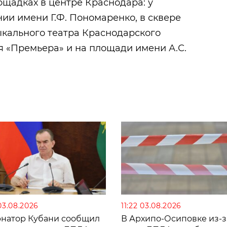
ощадках в центре Краснодара: у
ии имени Г.Ф. Пономаренко, в сквере
зыкального театра Краснодарского
я «Премьера» и на площади имени А.С.
03.08.2026
11:22 03.08.2026
рнатор Кубани сообщил
В Архипо-Осиповке из-з