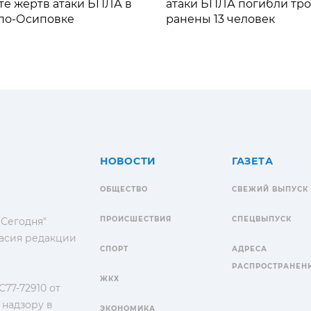
те жертв атаки БПЛА в
атаки БПЛА погибли тро
по-Осиповке
ранены 13 человек
НОВОСТИ
ГАЗЕТА
ОБЩЕСТВО
СВЕЖИЙ ВЫПУСК
ПРОИСШЕСТВИЯ
СПЕЦВЫПУСК
 Сегодня"
гласия редакции
СПОРТ
АДРЕСА
РАСПРОСТРАНЕН
ЖКХ
77-72910 от
 надзору в
ЭКОНОМИКА